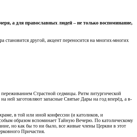
черя, а для православных людей – не только воспоминание,
ера становится другой, акцент переносится на многих-многих
ным переживанием Страстной седмицы. Ритм литургической
 на ней заготовляют запасные Святые Дары на год вперёд, а в-
раме, в той или иной конфессии (и католиков, и
ь особым образом вспоминает Тайную Вечерю. По католическому
ние, но как бы то ни было, все живые члены Церкви в этот
ерковного Причастия.