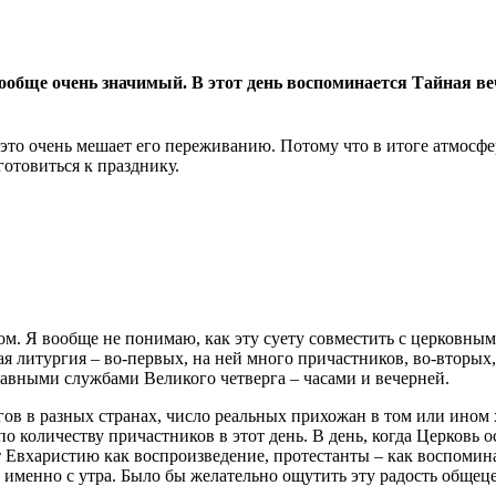
ообще очень значимый. В этот день воспоминается Тайная ве
о это очень мешает его переживанию. Потому что в итоге атмосф
готовиться к празднику.
иком. Я вообще не понимаю, как эту суету совместить с церков
я литургия – во-первых, на ней много причастников, во-вторых,
ставными службами Великого четверга – часами и вечерней.
ов в разных странах, число реальных прихожан в том или ином х
по количеству причастников в этот день. В день, когда Церков
 Евхаристию как воспроизведение, протестанты – как воспомина
 именно с утра. Было бы желательно ощутить эту радость общец