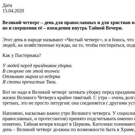
Дата
15.04.2020
Великий четверг – день для православных и для христиан в
но и свершения её – вхождения внутрь Тайной Вечери.
Этот день в народе называют «Чистый четверг», и я боюсь, чт
людей, на хозяйственные нужды, на то, чтобы постираться, под
Как у Пастернака?
У людей перед праздником уборка.
В стороне от этой толчеи
Отмываю миром из ведерка
Я стопы пречистые Твои.
Вот не надо в Великий четверг затевать уборку перед праздн
жизни Великого Четверга крайне тяжёлый. С утра – очень долга
третьих, это не просто литургия: она соединяется с другими у
Напомню, насколько важно утро Великого четверга. У социолог
православных, и протестантов) принято подсчитывать именно 
понятию, Тайная вечеря входит в Церковь. Католики понимают
день – Великий четверг должны по возможности быть в Храме,