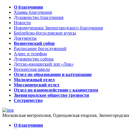
О благочинии
Храмы благочиния
Духовенство благочиния
Новости
Новомученики Звенигородского благочиния
Библейско-богословские курсы
Документы
Вознесенский собор
Расписание богослужений
Адрес и телефон
Духовенство собора
Детско-юношеский хор «Лик»
Воскресная школа
Отдел по образованию и катехизации
Молодежный отдел
Миссионерский отдел
Отдел по взаимодействию с казачеством
Звенигородское общество трезвости
Сестричество
Московская митрополия, Одинцовская епархия, Звенигородско
О благочинии