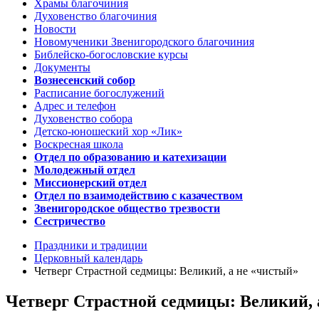
Храмы благочиния
Духовенство благочиния
Новости
Новомученики Звенигородского благочиния
Библейско-богословские курсы
Документы
Вознесенский собор
Расписание богослужений
Адрес и телефон
Духовенство собора
Детско-юношеский хор «Лик»
Воскресная школа
Отдел по образованию и катехизации
Молодежный отдел
Миссионерский отдел
Отдел по взаимодействию с казачеством
Звенигородское общество трезвости
Сестричество
Праздники и традиции
Церковный календарь
Четверг Страстной седмицы: Великий, а не «чистый»
Четверг Страстной седмицы: Великий, 