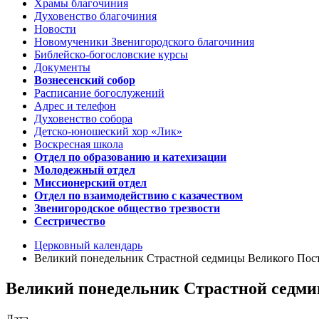
Храмы благочиния
Духовенство благочиния
Новости
Новомученики Звенигородского благочиния
Библейско-богословские курсы
Документы
Вознесенский собор
Расписание богослужений
Адрес и телефон
Духовенство собора
Детско-юношеский хор «Лик»
Воскресная школа
Отдел по образованию и катехизации
Молодежный отдел
Миссионерский отдел
Отдел по взаимодействию с казачеством
Звенигородское общество трезвости
Сестричество
Церковный календарь
Великий понедельник Страстной седмицы Великого Пос
Великий понедельник Страстной седми
Дата