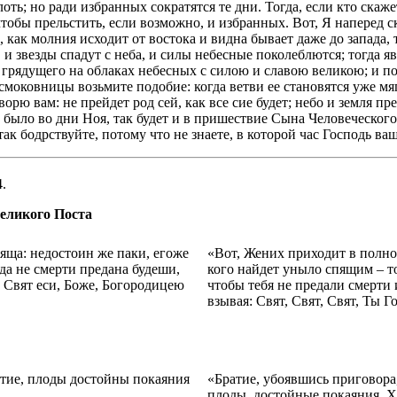
оть; но ради избранных сократятся те дни. Тогда, если кто скаже
тобы прельстить, если возможно, и избранных. Вот, Я наперед ск
, как молния исходит от востока и видна бывает даже до запада,
о, и звезды спадут с неба, и силы небесные поколеблются; тогда 
, грядущего на облаках небесных с силою и славою великою; и п
смоковницы возьмите подобие: когда ветви ее становятся уже мягк
ворю вам: не прейдет род сей, как все сие будет; небо и земля п
 было во дни Ноя, так будет и в пришествие Сына Человеческого. 
так бодрствуйте, потому что не знаете, в которой час Господь ва
4.
еликого Поста
яща: недостоин же паки, егоже
«Вот, Жених приходит в полно
да не смерти предана будеши,
кого найдет уныло спящим – то
, Свят еси, Боже, Богородицею
чтобы тебя не предали смерти 
взывая: Свят, Свят, Свят, Ты
тие, плоды достойны покаяния
«Братие, убоявшись приговора
плоды, достойные покаяния, 