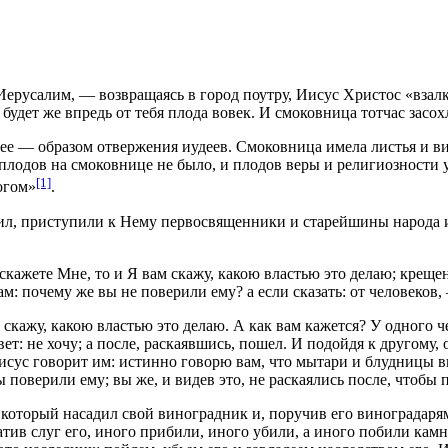
Иерусалим, — возвращаясь в город поутру, Иисус Христос «взалк
 будет же впредь от тебя плода вовек. И смоковница тотчас засохл
ее — образом отвержения иудеев. Смоковница имела листья и ви
плодов на смоковнице не было, и плодов веры и религиозности у
[1]
огом»
.
учил, приступили к Нему первосвященники и старейшины народа и
м скажете Мне, то и Я вам скажу, какою властью это делаю; крещ
ам: почему же вы не поверили ему? а если сказать: от человеков
е скажу, какою властью это делаю. А как вам кажется? У одного ч
т: не хочу; а после, раскаявшись, пошел. И подойдя к другому, он
исус говорит им: истинно говорю вам, что мытари и блудницы в
поверили ему; вы же, и видев это, не раскаялись после, чтобы п
 который насадил свой виноградник и, поручив его виноградарям
атив слуг его, иного прибили, иного убили, а иного побили камн