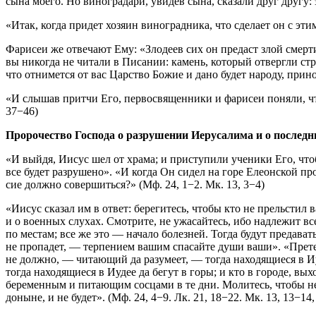
сына моего. Но виноградари, увидев сына, сказали друг другу: 
«Итак, когда придет хозяин виноградника, что сделает он с э
Фарисеи же отвечают Ему: «Злодеев сих он предаст злой смерт
вы никогда не читали в Писании: камень, который отвергли стро
что отнимется от вас Царство Божие и дано будет народу, принос
«И слышав притчи Его, первосвященники и фарисеи поняли, что 
37−46)
Пророчество Господа о разрушении Иерусалима и о последн
«И выйдя, Иисус шел от храма; и приступили ученики Его, чтоб
все будет разрушено». «И когда Он сидел на горе Елеонской про
сие должно совершиться?» (Мф. 24, 1−2. Мк. 13, 3−4)
«Иисус сказал им в ответ: берегитесь, чтобы кто не прельстил
и о военных слухах. Смотрите, не ужасайтесь, ибо надлежит все
по местам; все же это — начало болезней. Тогда будут предава
не пропадет, — терпением вашим спасайте души ваши». «Прете
не должно, — читающий да разумеет, — тогда находящиеся в Иу
тогда находящиеся в Иудее да бегут в горы; и кто в городе, вых
беременным и питающим сосцами в те дни. Молитесь, чтобы не с
доныне, и не будет». (Мф. 24, 4−9. Лк. 21, 18−22. Мк. 13, 13−14,