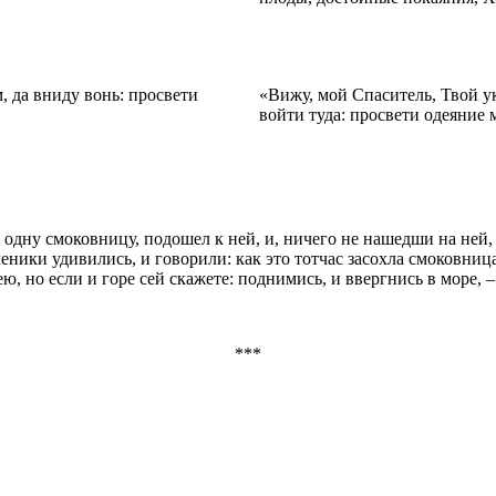
, да вниду вонь: просвети
«Вижу, мой Спаситель, Твой у
войти туда: просвети одеяние 
 одну смоковницу, подошел к ней, и, ничего не нашедши на ней, 
ченики удивились, и говорили: как это тотчас засохла смоковница?
ю, но если и горе сей скажете: поднимись, и ввергнись в море, –
***