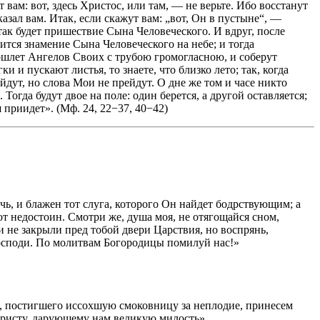
т вам: вот, здесь Христос, или там, — не верьте. Ибо восстанут
азал вам. Итак, если скажут вам: „вот, Он в пустыне“, —
 так будет пришествие Сына Человеческого. И вдруг, после
явится знамение Сына Человеческого на небе; и тогда
ошлет Ангелов Своих с трубою громогласною, и соберут
и и пускают листья, то знаете, что близко лето; так, когда
рейдут, но слова Мои не прейдут. О дне же том и часе никто
Тогда будут двое на поле: один берется, а другой оставляется;
ш приидет». (Мф. 24, 22−37, 40−42)
чь, и блажен тот слуга, которого Он найдет бодрствующим; а
т недостоин. Смотри же, душа моя, не отягощайся сном,
и не закрыли пред тобой двери Царствия, но воспрянь,
 Господи. По молитвам Богородицы помилуй нас!»
, постигшего иссохшую смоковницу за неплодие, принесем
Христу, дарующему нам великую милость».