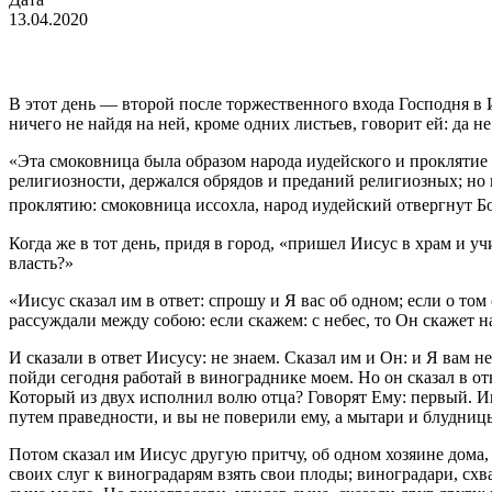
13.04.2020
В этот день — второй после торжественного входа Господня в 
ничего не найдя на ней, кроме одних листьев, говорит ей: да не
«Эта смоковница была образом народа иудейского и проклятие 
религиозности, держался обрядов и преданий религиозных; но 
проклятию: смоковница иссохла, народ иудейский отвергнут Б
Когда же в тот день, придя в город, «пришел Иисус в храм и 
власть?»
«Иисус сказал им в ответ: спрошу и Я вас об одном; если о то
рассуждали между собою: если скажем: с небес, то Он скажет н
И сказали в ответ Иисусу: не знаем. Сказал им и Он: и Я вам н
пойди сегодня работай в винограднике моем. Но он сказал в отве
Который из двух исполнил волю отца? Говорят Ему: первый. И
путем праведности, и вы не поверили ему, а мытари и блудницы 
Потом сказал им Иисус другую притчу, об одном хозяине дома,
своих слуг к виноградарям взять свои плоды; виноградари, схв