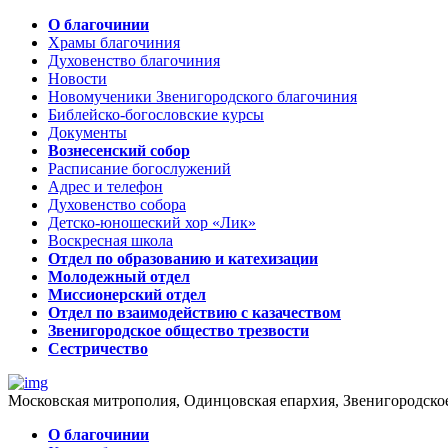
О благочинии
Храмы благочиния
Духовенство благочиния
Новости
Новомученики Звенигородского благочиния
Библейско-богословские курсы
Документы
Вознесенский собор
Расписание богослужений
Адрес и телефон
Духовенство собора
Детско-юношеский хор «Лик»
Воскресная школа
Отдел по образованию и катехизации
Молодежный отдел
Миссионерский отдел
Отдел по взаимодействию с казачеством
Звенигородское общество трезвости
Сестричество
Московская митрополия, Одинцовская епархия, Звенигородско
О благочинии