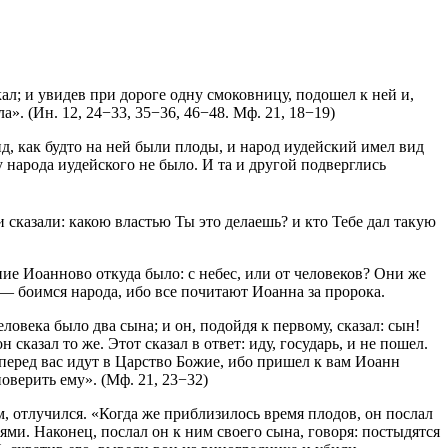
ал; и увидев при дороге одну смоковницу, подошел к ней и,
а». (Ин. 12, 24−33, 35−36, 46−48. Мф. 21, 18−19)
д, как будто на ней были плоды, и народ иудейский имел вид
 народа иудейского не было. И та и другой подверглись
 сказали: какою властью Ты это делаешь? и кто Тебе дал такую
ение Иоанново откуда было: с небес, или от человеков? Они же
, — боимся народа, ибо все почитают Иоанна за пророка.
еловека было два сына; и он, подойдя к первому, сказал: сын!
 сказал то же. Этот сказал в ответ: иду, государь, и не пошел.
перед вас идут в Царство Божие, ибо пришел к вам Иоанн
оверить ему». (Мф. 21, 23−32)
, отлучился. «Когда же приблизилось время плодов, он послал
ями. Наконец, послал он к ним своего сына, говоря: постыдятся