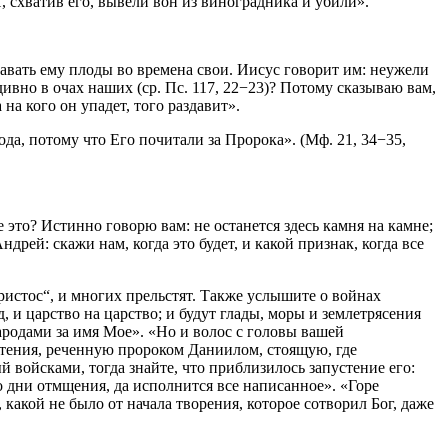
И, схватив его, вывели вон из виноградника и убили».
давать ему плоды во времена свои. Иисус говорит им: неужели
дивно в очах наших (ср. Пс. 117, 22−23)? Потому сказываю вам,
 на кого он упадет, того раздавит».
да, потому что Его почитали за Пророка». (Мф. 21, 34−35,
 это? Истинно говорю вам: не останется здесь камня на камне;
дрей: скажи нам, когда это будет, и какой признак, когда все
Христос“, и многих прельстят. Также услышите о войнах
, и царство на царство; и будут глады, моры и землетрясения
народами за имя Мое». «Но и волос с головы вашей
стения, реченную пророком Даниилом, стоящую, где
 войсками, тогда знайте, что приблизилось запустение его:
это дни отмщения, да исполнится все написанное». «Горе
какой не было от начала творения, которое сотворил Бог, даже