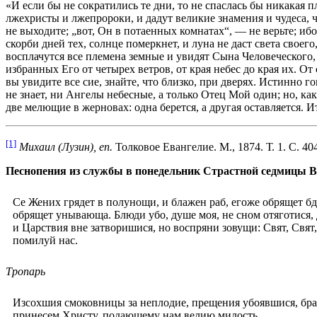
«И если бы не сократились те дни, то не спаслась бы никакая пл
лжехристы и лжепророки, и дадут великие знамения и чудеса, ч
не выходите; „вот, Он в потаенных комнатах“, — не верьте; ибо
скорби дней тех, солнце померкнет, и луна не даст света своег
восплачутся все племена земные и увидят Сына Человеческого
избранных Его от четырех ветров, от края небес до края их. От 
вы увидите все сие, знайте, что близко, при дверях. Истинно го
не знает, ни Ангелы небесные, а только Отец Мой один; но, как
две мелющие в жерновах: одна берется, а другая оставляется. И
[1]
Михаил (Лузин), еп.
Толковое Евангелие. М., 1874. Т. 1. С. 40
Песнопения из службы в понедельник Страстной седмицы В
Се Жених грядет в полунощи, и блажен раб, егоже обрящет бд
обрящет унывающа. Блюди убо, душе моя, не сном отяготися, 
и Царствия вне затворишися, но воспряни зовущи: Свят, Свят
помилуй нас.
Тропарь
Изсохшия смоковницы за неплодие, прещения убоявшися, бра
принесем Христу, подающему нам велию милость.