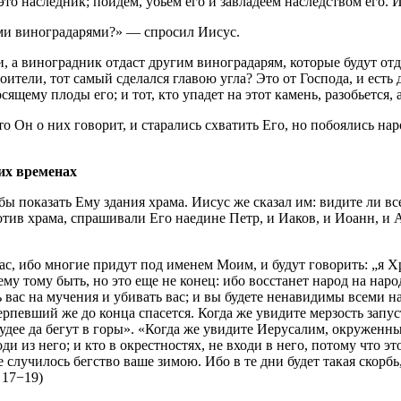
это наследник; пойдем, убьем его и завладеем наследством его. 
тими виноградарями?» — спросил Иисус.
и, а виноградник отдаст другим виноградарям, которые будут от
ители, тот самый сделался главою угла? Это от Господа, и есть 
ящему плоды его; и тот, кто упадет на этот камень, разобьется, а
Он о них говорит, и старались схватить Его, но побоялись наро
их временах
ы показать Ему здания храма. Иисус же сказал им: видите ли все
тив храма, спрашивали Его наедине Петр, и Иаков, и Иоанн, и Ан
 вас, ибо многие придут под именем Моим, и будут говорить: „я 
му тому быть, но это еще не конец: ибо восстанет народ на народ
ть вас на мучения и убивать вас; и вы будете ненавидимы всеми 
рпевший же до конца спасется. Когда же увидите мерзость запу
дее да бегут в горы». «Когда же увидите Иерусалим, окруженный
оди из него; и кто в окрестностях, не входи в него, потому что 
лучилось бегство ваше зимою. Ибо в те дни будет такая скорбь, 
 17−19)