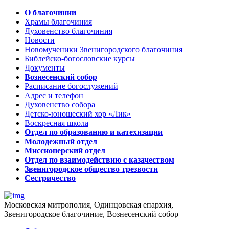
О благочинии
Храмы благочиния
Духовенство благочиния
Новости
Новомученики Звенигородского благочиния
Библейско-богословские курсы
Документы
Вознесенский собор
Расписание богослужений
Адрес и телефон
Духовенство собора
Детско-юношеский хор «Лик»
Воскресная школа
Отдел по образованию и катехизации
Молодежный отдел
Миссионерский отдел
Отдел по взаимодействию с казачеством
Звенигородское общество трезвости
Сестричество
Московская митрополия, Одинцовская епархия,
Звенигородское благочиние, Вознесенский собор