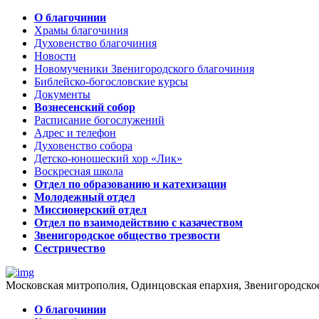
О благочинии
Храмы благочиния
Духовенство благочиния
Новости
Новомученики Звенигородского благочиния
Библейско-богословские курсы
Документы
Вознесенский собор
Расписание богослужений
Адрес и телефон
Духовенство собора
Детско-юношеский хор «Лик»
Воскресная школа
Отдел по образованию и катехизации
Молодежный отдел
Миссионерский отдел
Отдел по взаимодействию с казачеством
Звенигородское общество трезвости
Сестричество
Московская митрополия, Одинцовская епархия, Звенигородско
О благочинии