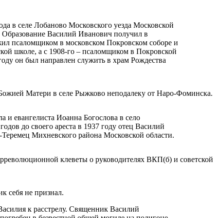
ода в селе Лобаново Московского уезда Московской
. Образование Василий Иванович получил в
жил псаломщиком в московском Покровском соборе и
кой школе, а с 1908-го – псаломщиком в Покровской
 году он был направлен служить в храм Рождества
 Божией Матери в селе Рыжково неподалеку от Наро-Фоминска.
ла и евангелиста Иоанна Богослова в село
годов до своего ареста в 1937 году отец Василий
-Теремец Михневского района Московской области.
нтрреволюционной клеветы о руководителях ВКП(б) и советской
к себя не признал.
Василия к расстрелу. Священник Василий
 погребен в безвестной общей могиле на полигоне