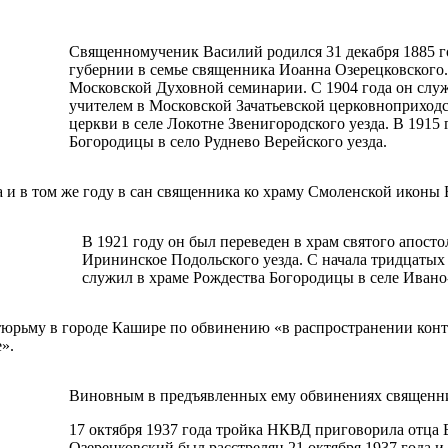
Священномученик Василий родился 31 декабря 1885 г
губернии в семье священника Иоанна Озерецковского
Московской Духовной семинарии. С 1904 года он слу
учителем в Московской Зачатьевской церковноприходс
церкви в селе Локотне Звенигородского уезда. В 1915
Богородицы в село Руднево Верейского уезда.
 и в том же году в сан священника ко храму Смоленской иконы
В 1921 году он был переведен в храм святого апосто
Ирининское Подольского уезда. С начала тридцатых 
служил в храме Рождества Богородицы в селе Ивано
в тюрьму в городе Кашире по обвинению «в распространении ко
».
Виновным в предъявленных ему обвинениях священни
17 октября 1937 года тройка НКВД приговорила отца 
Озерецковский был расстрелян 21 октября 1937 года и