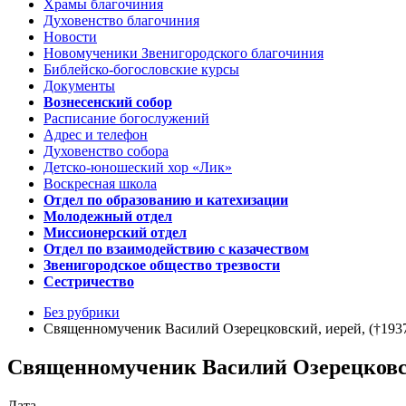
Храмы благочиния
Духовенство благочиния
Новости
Новомученики Звенигородского благочиния
Библейско-богословские курсы
Документы
Вознесенский собор
Расписание богослужений
Адрес и телефон
Духовенство собора
Детско-юношеский хор «Лик»
Воскресная школа
Отдел по образованию и катехизации
Молодежный отдел
Миссионерский отдел
Отдел по взаимодействию с казачеством
Звенигородское общество трезвости
Сестричество
Без рубрики
Священномученик Василий Озерецковский, иерей, (†1937)
Священномученик Василий Озерецковски
Дата