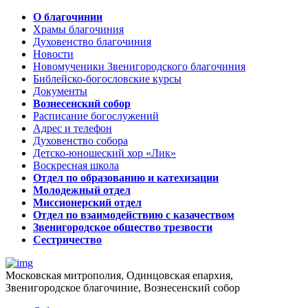
О благочинии
Храмы благочиния
Духовенство благочиния
Новости
Новомученики Звенигородского благочиния
Библейско-богословские курсы
Документы
Вознесенский собор
Расписание богослужений
Адрес и телефон
Духовенство собора
Детско-юношеский хор «Лик»
Воскресная школа
Отдел по образованию и катехизации
Молодежный отдел
Миссионерский отдел
Отдел по взаимодействию с казачеством
Звенигородское общество трезвости
Сестричество
Московская митрополия, Одинцовская епархия,
Звенигородское благочиние, Вознесенский собор