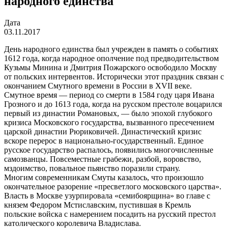
народного единства
Дата
03.11.2017
День народного единства был учрежден в память о событиях
1612 года, когда народное ополчение под предводительством
Кузьмы Минина и Дмитрия Пожарского освободило Москву
от польских интервентов. Исторически этот праздник связан с
окончанием Смутного времени в России в XVII веке.
Смутное время — период со смерти в 1584 году царя Ивана
Грозного и до 1613 года, когда на русском престоле воцарился
первый из династии Романовых, — было эпохой глубокого
кризиса Московского государства, вызванного пресечением
царской династии Рюриковичей. Династический кризис
вскоре перерос в национально-государственный. Единое
русское государство распалось, появились многочисленные
самозванцы. Повсеместные грабежи, разбой, воровство,
мздоимство, повальное пьянство поразили страну.
Многим современникам Смуты казалось, что произошло
окончательное разорение «пресветлого московского царства».
Власть в Москве узурпировала «семибоярщина» во главе с
князем Федором Мстиславским, пустившая в Кремль
польские войска с намерением посадить на русский престол
католического королевича Владислава.