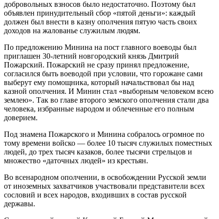
добровольных взносов было недостаточно. Поэтому был
объявлен принудительный сбор «пятой деньги»: каждый
должен был внести в казну ополчения пятую часть своих
доходов на жалованье служилым людям.
По предложению Минина на пост главного воеводы был
приглашен 30-летний новгородский князь Дмитрий
Пожарский. Пожарский не сразу принял предложение,
согласился быть воеводой при условии, что горожане сами
выберут ему помощника, который начальствовал бы над
казной ополчения. И Минин стал «выборным человеком всею
землею». Так во главе второго земского ополчения стали два
человека, избранные народом и облеченные его полным
доверием.
Под знамена Пожарского и Минина собралось огромное по
тому времени войско — более 10 тысяч служилых поместных
людей, до трех тысяч казаков, более тысячи стрельцов и
множество «даточных людей» из крестьян.
Во всенародном ополчении, в освобождении Русской земли
от иноземных захватчиков участвовали представители всех
сословий и всех народов, входивших в состав русской
державы.