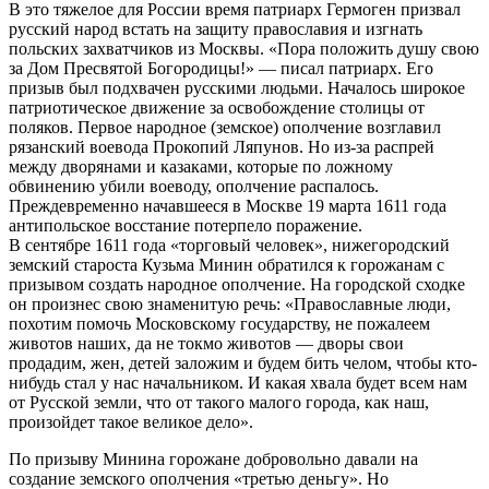
В это тяжелое для России время патриарх Гермоген призвал
русский народ встать на защиту православия и изгнать
польских захватчиков из Москвы. «Пора положить душу свою
за Дом Пресвятой Богородицы!» — писал патриарх. Его
призыв был подхвачен русскими людьми. Началось широкое
патриотическое движение за освобождение столицы от
поляков. Первое народное (земское) ополчение возглавил
рязанский воевода Прокопий Ляпунов. Но из-за распрей
между дворянами и казаками, которые по ложному
обвинению убили воеводу, ополчение распалось.
Преждевременно начавшееся в Москве 19 марта 1611 года
антипольское восстание потерпело поражение.
В сентябре 1611 года «торговый человек», нижегородский
земский староста Кузьма Минин обратился к горожанам с
призывом создать народное ополчение. На городской сходке
он произнес свою знаменитую речь: «Православные люди,
похотим помочь Московскому государству, не пожалеем
животов наших, да не токмо животов — дворы свои
продадим, жен, детей заложим и будем бить челом, чтобы кто-
нибудь стал у нас начальником. И какая хвала будет всем нам
от Русской земли, что от такого малого города, как наш,
произойдет такое великое дело».
По призыву Минина горожане добровольно давали на
создание земского ополчения «третью деньгу». Но