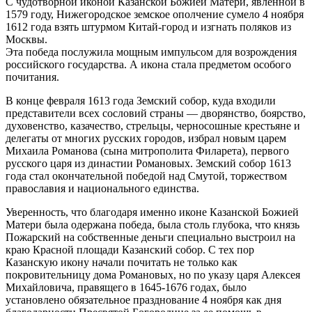
С чудотворной иконой Казанской Божией Матери, явленной в
1579 году, Нижегородское земское ополчение сумело 4 ноября
1612 года взять штурмом Китай-город и изгнать поляков из
Москвы.
Эта победа послужила мощным импульсом для возрождения
российского государства. А икона стала предметом особого
почитания.
В конце февраля 1613 года Земский собор, куда входили
представители всех сословий страны — дворянство, боярство,
духовенство, казачество, стрельцы, черносошные крестьяне и
делегаты от многих русских городов, избрал новым царем
Михаила Романова (сына митрополита Филарета), первого
русского царя из династии Романовых. Земский собор 1613
года стал окончательной победой над Смутой, торжеством
православия и национального единства.
Уверенность, что благодаря именно иконе Казанской Божией
Матери была одержана победа, была столь глубока, что князь
Пожарский на собственные деньги специально выстроил на
краю Красной площади Казанский собор. С тех пор
Казанскую икону начали почитать не только как
покровительницу дома Романовых, но по указу царя Алексея
Михайловича, правящего в 1645-1676 годах, было
установлено обязательное празднование 4 ноября как дня